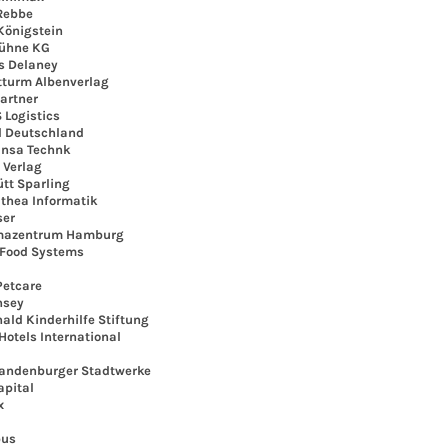
Rebbe
önigstein
ühne KG
 Delaney
urm Albenverlag
artner
ogistics
 Deutschland
nsa Technk
Verlag
tt Sparling
ea Informatik
er
zentrum Hamburg
Food Systems
etcare
sey
d Kinderhilfe Stiftung
tels International
denburger Stadtwerke
pital
x
us