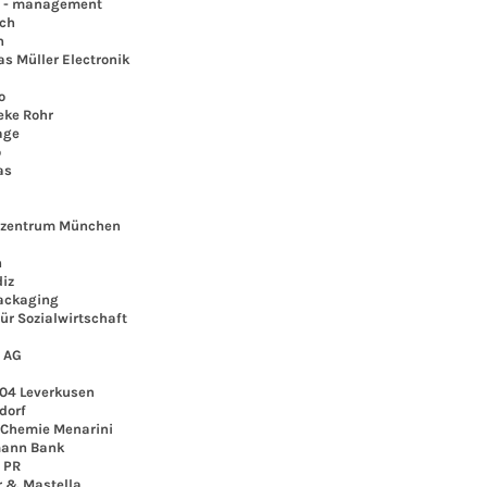
 - management
ch
n
 Müller Electronik
o
ke Rohr
age
o
as
a
entrum München
n
iz
ackaging
r Sozialwirtschaft
 AG
4 Leverkusen
dorf
Chemie Menarini
nn Bank
 PR
& Mastella