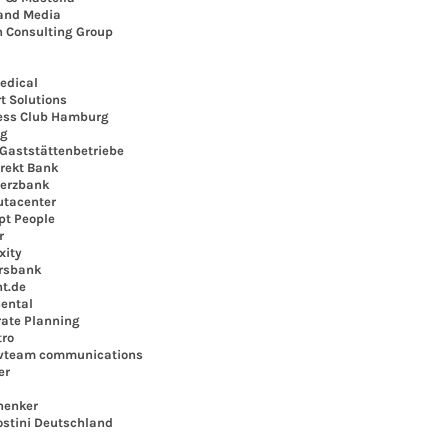
nd Media
Consulting Group
dical
 Solutions
ss Club Hamburg
g
aststättenbetriebe
ekt Bank
rzbank
acenter
t People
r
ity
sbank
t.de
ental
te Planning
ro
team communications
er
enker
tini Deutschland
i