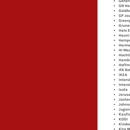
• Genera
• GN Hea
• Goldbe
• GP Jou
• Greenp
• Gruner
• Halo E
• Hauni 
• Hempe
• Herme
• HI Med
• Hochti
• Hamburg
• Hoffma
• IFA Rot
• IKEA
• Inters
• Interx
• Isofa
• Jerusa
• Jochen
• Johnson
• Jugendz
• Kaufl
• KDDI
• KinderK
• Kita M