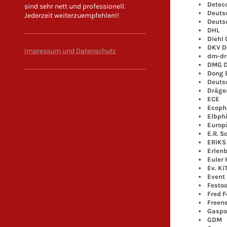
• Detecon
sind sehr nett und professionell.
• Deutsc
Jederzeit weiterzuempfehlen!!
• Deutsch
• DHL
• Diehl C
• DKV Deu
Impressum und Datenschutz
• dm-dro
• DMG De
• Dong E
• Deutsch
• Dräge
• ECE
• Ecoph
• Elbphi
• Europäi
• E.R. Sch
• ERIKS 
• Erlenb
• Euler 
• Ev. KiT
• Event D
• Festoo
• Fred F
• Freene
• Gaspo
• GDM