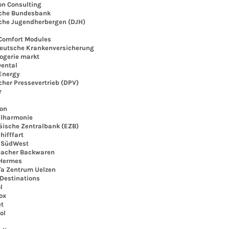
 Consulting
he Bundesbank
e Jugendherbergen (DJH)
omfort Modules
tsche Krankenversicherung
gerie markt
ntal
nergy
er Pressevertrieb (DPV)
r
on
lharmonie
sche Zentralbank (EZB)
ifffart
SüdWest
acher Backwaren
Hermes
a Zentrum Uelzen
estinations
l
ox
t
ol