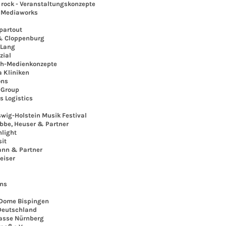
ock - Veranstaltungskonzepte
Mediaworks
artout
 Cloppenburg
Lang
ial
-Medienkonzepte
Kliniken
ons
Group
Logistics
i
ig-Holstein Musik Festival
e, Heuser & Partner
light
it
n & Partner
iser
ns
ome Bispingen
eutschland
sse Nürnberg