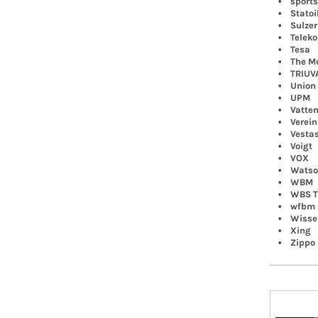
• sportsp
• Statoi
• Sulzer
• Telek
• Tesa
• The Mus
• TRIUVA 
• Union 
• UPM
• Vattenf
• Verein
• Vesta
• Voigt
• VOX
• Watson,
• WBM
• WBS Tr
• wfbm
• Wissens
• Xing
• Zippo