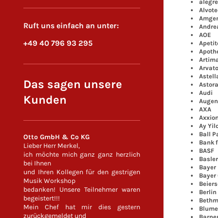
• alegre
• Alvote
• Amge
Ruft uns einfach an unter:
• Andreas
• AOE
+49 40 796 93 295
• Apetit
• Apothe
• Artim
• Arvat
• Astell
Das sagen unsere
• Astor
• Audi
Kunden
• Augenz
• AXA
• Axxio
• Ay Yild
• Ball P
Otto GmbH & Co KG
• Bank fü
Lieber Herr Merkel,
• BASF
ich möchte mich ganz ganz herzlich
• Basler
bei Ihnen
• Bayer
und Ihren Kollegen für den gestrigen
• Bayer 0
Musik Workshop
• Beiers
bedanken! Unsere Teilnehmer waren
• Berlin 
begeistert!!!
• Bethma
Mein Chef hat mir dies gestern
• Blume
zurückgemeldet und
• Barner 