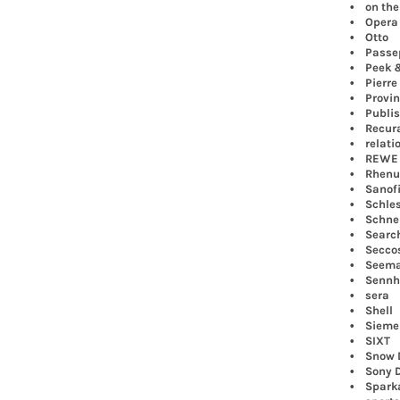
• on the r
• Opera 
• Otto
• Passep
• Peek &
• Pierre 
• Provinz
• Publish
• Recura 
• relati
• REWE 
• Rhenus 
• Sanof
• Schlesw
• Schnebb
• Search
• Seccos
• Seeman
• Sennhe
• sera
• Shell
• Sieme
• SIXT
• Snow D
• Sony D
• Sparka