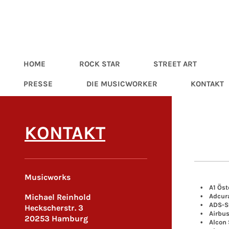
HOME
ROCK STAR
STREET ART
PRESSE
DIE MUSICWORKER
KONTAKT
KONTAKT
Musicworks
• A1 Öste
Michael Reinhold
• Adcur
• ADS-St
Heckscherstr. 3
• Airbu
20253 Hamburg
• Alcon S