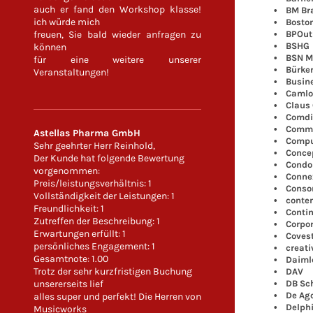
auch er fand den Workshop klasse!
• BM Bra
ich würde mich
• Boston 
freuen, Sie bald wieder anfragen zu
• BPOut
• BSHG
können
• BSN Me
für eine weitere unserer
• Bürkert
Veranstaltungen!
• Busine
• Camlo
• Claus G
• Comdir
• Comme
Astellas Pharma GmbH
• Comput
Sehr geehrter Herr Reinhold,
• Concep
Der Kunde hat folgende Bewertung
• Condo
vorgenommen:
• Connex
Preis/leistungsverhältnis: 1
• Consor
Vollständigkeit der Leistungen: 1
• conten
Freundlichkeit: 1
• Contin
Zutreffen der Beschreibung: 1
• Corpora
Erwartungen erfüllt: 1
• Covest
persönliches Engagement: 1
• creativ
Gesamtnote: 1.00
• Daiml
Trotz der sehr kurzfristigen Buchung
• DAV
unsererseits lief
• DB Sch
• De Agos
alles super und perfekt! Die Herren von
• Delph
Musicworks