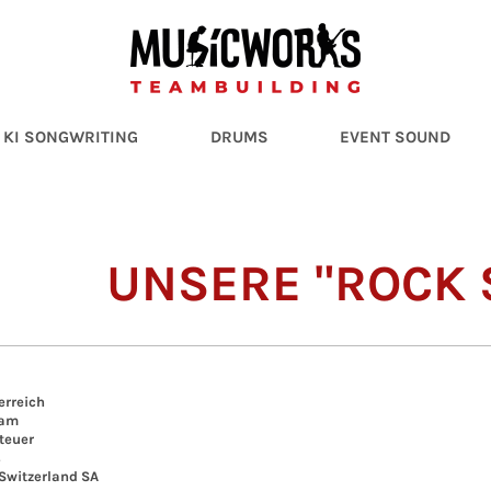
KI SONGWRITING
DRUMS
EVENT SOUND
UNSERE "ROCK S
rreich
am
euer
s
witzerland SA