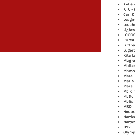
• Kolle 
• KTC - K
• Carl K
• Leagas
• Leuchtt
• Lightp
• LOGOS L
• L'Oreal
• Luftha
• Lugert 
• Kita Lü
• Magrath
• Maltes
• Mamma
• Marel 
• Marjo
• Mars P
• Mc Kin
• McDonal
• Meliá Ho
• MSD
• Neubran
• Nordca
• Norde
• NVV
• Olymp