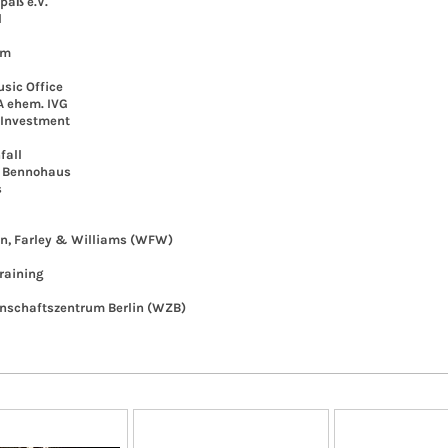
aß e.V.
l
om
ic Office
ehem. IVG
Investment
all
 Bennohaus
s
 Farley & Williams (WFW)
aining
chaftszentrum Berlin (WZB)