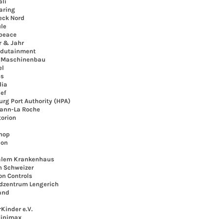
li
ring
ck Nord
le
eace
 & Jahr
dutainment
Maschinenbau
l
s
ia
ef
 Port Authority (HPA)
nn-La Roche
orion
hop
ion
lem Krankenhaus
 Schweizer
 Controls
entrum Lengerich
and
inder e.V.
inimax